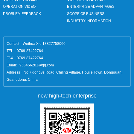
OPERATION VIDEO
ENTERPRISE ADVANTAGES
PROBLEM FEEDBACK
SCOPE OF BUSINESS
INDUSTRY INFORMATION
Contact：Weihua Xie 13827758060
TEL：0769-87422764
FAX：0769-87422764
Email：965456281@qq.com
Address：No.7 gongye Road, Chiling Village, Houjie Town, Dongguan,
Guangdong, China
new high-tech enterprise